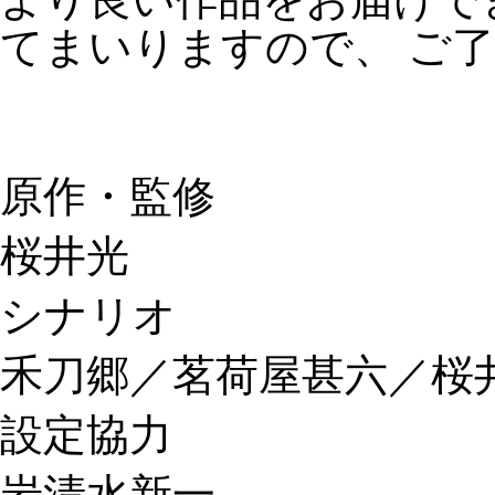
てまいりますので、 ご
原作・監修
桜井光
シナリオ
禾刀郷
／
茗荷屋甚六
／
桜
設定協力
岩清水新一