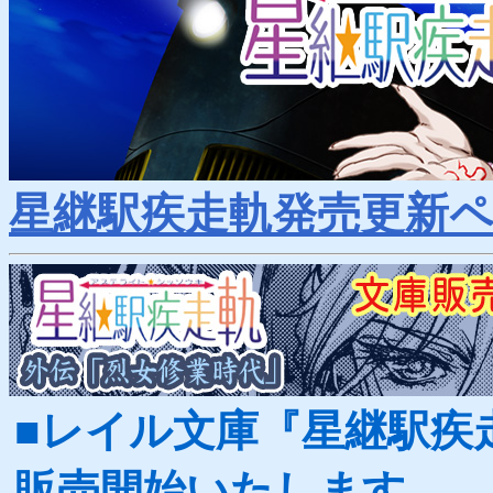
2013.03.29
「紅殻町博物誌」
キャンペーン販売情報
2013.03.29
『星継駅蒐集箱』発売開始しました！
（発売日更新）
2013.03.15
『星継駅蒐集箱』マスターアップしました！
2013.03.11
『星継駅蒐集箱』
サンプルテキスト（第三弾未来編）
を追加
2013.03.08
『星継駅蒐集箱』
サンプルテキスト（第二弾現在編）
を追加
2013.03.06
『星継駅蒐集箱』
各店舗特典情報
／
サンプルボイス
／
サンプ
星継駅疾走軌発売更新
■レイル文庫『星継駅疾
販売開始いたします。