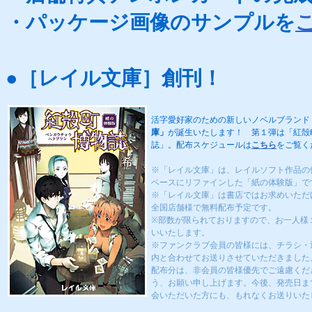
・パッケージ画像のサンプルを
●［レイル文庫］創刊！
活字愛好家のための新しいノベルブランド
庫」
が誕生いたします！ 第１弾は「紅殻
誌」。配布スケジュールは
こちら
をご覧く
※「レイル文庫」は、レイルソフト作品の
ベースにリファインした「紙の体験版」で
※「レイル文庫」は書店ではお求めいただ
全国店舗様で無料配布予定です。
※部数が限られておりますので、お一人様
いいたします。
※ファンクラブ会員の皆様には、チラシ・
内と合わせてお送りさせていただきました
配布分は、非会員の皆様優先でご遠慮くだ
う、お願い申し上げます。今後、発売日ま
会いただいた方にも、もれなくお送りいた