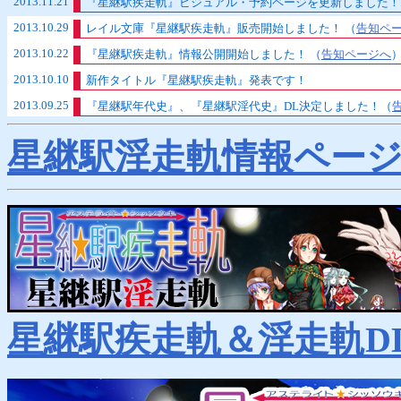
2013.11.21
『星継駅疾走軌』ビジュアル・予約ページを更新しました！
2013.10.29
レイル文庫『星継駅疾走軌』販売開始しました！ （
告知ペ
2013.10.22
『星継駅疾走軌』情報公開開始しました！ （
告知ページへ
2013.10.10
新作タイトル『星継駅疾走軌』発表です！
2013.09.25
『星継駅年代史』、『星継駅淫代史』DL決定しました！（
2013.06.27
『希文堂掌篇集』WEB直販（一般販売）開始しました！ （
星継駅淫走軌情報ペー
2013.06.27
『希文堂掌篇集』表紙・本文見本ページ追加しました！ （
2013.06.27
『希文堂掌篇集』店頭委託、WEBショップ一覧ページを追加
2013.06.27
『希文堂掌篇集』発売記念Twitterアイコンをさらに追加しま
2013.06.20
『希文堂掌篇集』発売記念Twitterアイコンを追加しました！
『希文堂掌篇集』予約受け付け2013/05/29まで（
告知ページへ
）
『希文堂掌篇集』予約受け付け開始！（
告知ページへ
）
2013.05.16
『希文堂掌篇集』発表！
星継駅疾走軌＆淫走軌D
過去のＦＣ会報「月刊うそ」や、数々の販促物、同人誌等に
2013.05.07
「紅殻町博物誌」
キャンペーン期間を終了しました！
2013.04.26
「紅殻町博物誌」
キャンペーン期間を2013/05/06まで延長
し