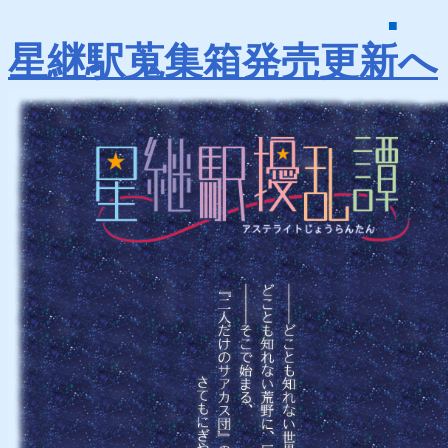
■
星継駅蒐集箱発売更新へ