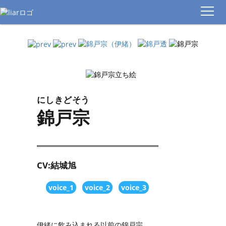
TOP
STORY
CHARACTER
にしきどそう
錦戸宗
MOVIE
GALLERY
EVENT
CV:結城旭
SPECIAL
voice_1
voice_2
voice_3
SPEC
伊緒に飲み込まれる以前の錦戸宗。