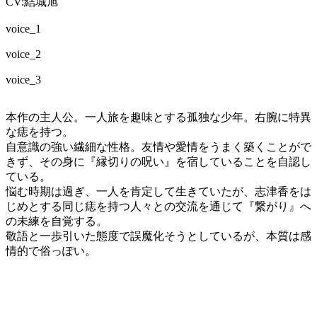
CV:結城旭
voice_1
voice_2
voice_3
本作の主人公。一人旅を趣味とする孤独な少年。右腕に特異
な痣を持つ。
自意識の強い繊細な性格。友情や愛情をうまく築くことがで
きず、その身に『縁切りの呪い』を宿していることを自認し
ている。
悩む時期は過ぎ、一人を肯定して生きていたが、志津香をは
じめとする同じ痣を持つ人々との交流を通じて『繋がり』へ
の未練を自覚する。
敬語と一歩引いた態度で誤魔化そうとしているが、本質は感
情的で俗っぽい。