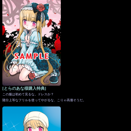
[とらのあな様購入特典]
この服は初めて見るな。ドレスか？
随分上等なフリルを使ってやがるな、こりゃ高価そうだ。