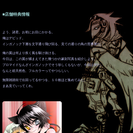
■店舗特典情報
よう、諸君。お初にお目にかかる。
俺はデビッド。
インガノック下層を文字通り飛び回る、見ての通りの鳥の荒事屋だ。
俺の翼は何より疾く風を駆け抜ける。
今日は、この翼が捕まえてきた幾つかの篆刻写真を紹介しよう。
ブロマイドなんざインガノックでそう珍しくもないが、今回は別だ。
なんと総天然色、フルカラーってやつらしい。
無限雑踏街で出回ってるやつを、１０枚ほど集めてみた。
まあ見ていってくれ。