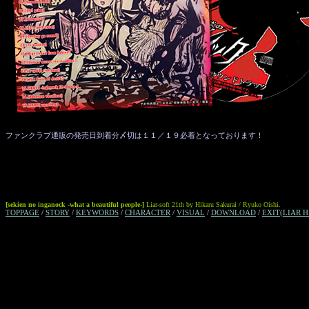
ファンクラブ通販の発売日到着分〆切は１１／１９必着となっております！
[sekien no inganock -what a beautiful people-]
Liar-soft 21th by Hikaru Sakurai / Ryuko Oishi.
TOPPAGE
/
STORY
/
KEYWORDS
/
CHARACTER
/
VISUAL
/
DOWNLOAD
/
EXIT(LIAR H