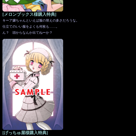
[メロンブックス様購入特典]
キーア嬢ちゃんといえば服の替えの多さだろうな。
仕立てのいい服をよくも何枚も……。
ん？ 頭からなんか出てねーか？
[げっちゅ屋様購入特典]