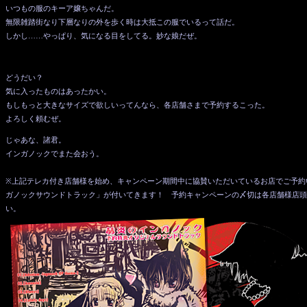
いつもの服のキーア嬢ちゃんだ。
無限雑踏街なり下層なりの外を歩く時は大抵この服でいるって話だ。
しかし……やっぱり、気になる目をしてる。妙な娘だぜ。
どうだい？
気に入ったものはあったかい。
もしもっと大きなサイズで欲しいってんなら、各店舗さまで予約するこった。
よろしく頼むぜ。
じゃあな、諸君。
インガノックでまた会おう。
※上記テレカ付き店舗様を始め、キャンペーン期間中に協賛いただいているお店でご予約
ガノックサウンドトラック」が付いてきます！ 予約キャンペーンの〆切は各店舗様店頭
い。