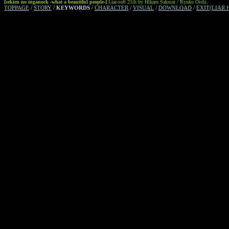
[sekien no inganock -what a beautiful people-]
Liar-soft 21th by Hikaru Sakurai / Ryuko Oishi.
TOPPAGE
/
STORY
/
KEYWORDS
/
CHARACTER
/
VISUAL
/
DOWNLOAD
/
EXIT(LIAR 