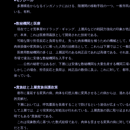
●モノレール
多層構造からなるインガノックにおける、階層間の移動手段の一つ。一般市民
いる。有料。
●数秘機関と医療
現在でこそ荒事屋やドラッグ・ギャング、上層兵などの戦闘力強化の印象が色
が、本来、これは医療用義肢として開発された技術である。
可能な限り拒否反応と負荷を抑え、失った肉体機能を補うための機械として。
肉体損傷や変異病などに罹った人間の治療法として、これらは下層ではごく一般
医療用数秘機関の多くは、上層認可のある純正品であれば高価である。それ故
市場で違法に安価な数秘機関を入手する。
……公然の秘密ではあるが、下層には安価な数秘機関を大量生産する機関工場
しかしこの場合、拒否反応と負荷は、純正品の数倍に及ぶ。これに対して、都市
保っている。
●貴族紋と上層貴族保護政策
都市に蔓延する変異の病。肉体を幻想人種に変異させるこの病からは、逃れる
的見解だ。
下層においては、呼気覆面を装着することで防げるという迷信が広まっている
して上層では、より現実的な対処法が行われている。上層貴族の肌に彫り込まれ
明でもある“貴族紋”である。
これは現象数式に基づいた数式紋様であり、肉体を歪ませる変異の病に対して
だと言う。