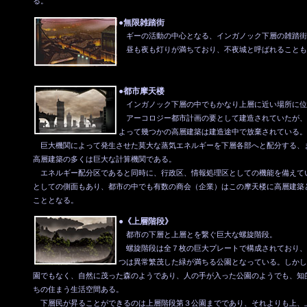
る。
●無限雑踏街
ギーの活動の中心となる、インガノック下層の雑踏街
昼も夜も灯りが満ちており、不夜城と呼ばれることも
●都市摩天楼
インガノック下層の中でもかなり上層に近い場所に位
アーコロジー都市計画の要として建造されていたが、
よって幾つかの高層建築は建造途中で放棄されている。
巨大機関によって発生させた莫大な蒸気エネルギーを下層各部へと配分する、
高層建築の多くは巨大な計算機関である。
エネルギー配分区であると同時に、行政区、情報処理区としての機能を備えて
としての側面もあり、都市の中でも有数の商会（企業）はこの摩天楼に高層建築と
こととなる。
●《上層階段》
都市の下層と上層とを繋ぐ巨大な螺旋階段。
螺旋階段は全７枚の巨大プレートで構成されており、
つは異常繁茂した緑が満ちる公園となっている。しかし
園でもなく、自然に茂った森のようであり、人の手が入った公園のようでも、知
ちの住まう生活空間ある。
下層民が昇ることができるのは上層階段第３公園までであり、それよりも上、