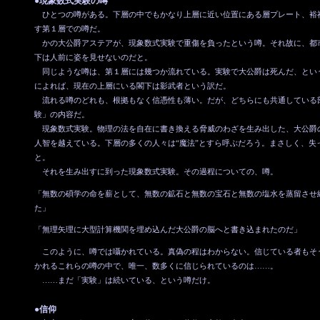
●現象数式実験の噂
ひとつの噂がある。下層の中でもかなり上層に近い位置にある層プレート、裕
す第１層での噂だ。
かの大公爵アステアが、現象数式実験で重傷を負ったという噂。それ故に、都
下は人前に姿を見せないのだと。
同じような噂は、第１層には幾つか流れている。実験で大公爵は死んだ、とい
によれば、現在の上層にいる閣下は影武者という訳だ。
流れる噂のどれも、根拠もなく信憑性も薄い。だが、どちらにも共通している
験」の内容だ。
現象数式実験。物理の法を自在に書き換える脅威のわざを生み出した、大公爵
人智を越えている。下層の多くの人々は“魔法”とすら呼ぶだろう。まさしく、失
と。
それを生み出すに到った現象数式実験。その過程についての、噂。
「無数の碩学の命を薪として、無数の鉱石と無数の宝石と無数の塩水を蒸留させ
た」
「無理矢理に大型計算機関を埋め込んだ大公爵の脳へと書き込まれたのだ」
このように、噂では囁かれている。真偽の程はわからない。信じている者もそ
かれるこれらの噂の中で、唯一、数多くに信じられているのは……。
……まだ「実験」は続いている、という噂だけ。
●信仰