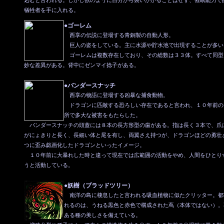
込むと言われる。しかし獣のように自分から襲いかかることはせず、催眠能力で
犠牲者を手に入れる。
●ゴーレム
西享の伝説に登場する青銅製の自動人形。
巨人の姿をしている。主に水源や貯水池で出現することが多い
ゴーレムは複数存在しており、その総数は３３体。すべて同型
妙な差異がある。背中にゼンマイ捻子がある。
●バンダースナッチ
西享の物語に登場する凶暴な捕食動物。
ドラゴンに匹敵する恐ろしい存在であると言われ、１０年前の
所で多大な被害をもたらした。
バンダースナッチの頭蓋には８本の長方形型の歯がある。指は長く３本で、爪
がにょきりと長く、長細い体と尾を有し、両翼さえ持つが、ドラゴンほどの勇壮
つに歪み戯画化したドラゴンといったイメージ。
１０年前に大暴れした時と違って現在では広範囲の活動をやめ、人間をひとり
うと活動している。
●妖樹（ブラッドツリー）
南洋の島に棲息したと言われる吸血植物に似たクリッター。都
れるのは、うねる黒色と赤色で構成された蔦（本体ではない）。
ある種の美しさを備えている。