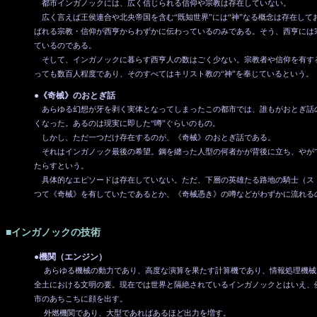
都市インガノックには、広く信じられる信仰や宗教は存在していない。
広く言えば王侯連合や北央帝国を含む“既知世界”には“神”なる概念は存在して
ばれる宗教・信仰が西亨からわずかに伝わっているのみである。そう、西亨には
ているのである。
そして、インガノックに暮らす西亨人の数はごく少ない。宗教者や信仰を有す
っても数百人程度であり、そのすべてはキリスト教の“神”を奉じているという。
●《奇械》のおとぎ話
あらゆる幻想が牙を剥く実体となってしまったこの都市では、誰もがおとぎ話
くなった。あるのは現実に即した“噂”ぐらいのもの。
しかし、ただ一つだけ存在するのが、《奇械》のおとぎ話である。
それはインガノック最後の希望。鋼を纏った人型の何者かが背後に立ち、やがて
たらすという。
具体的なエピソードは存在していない。ただ、下層の英雄たる路地の騎士（ス
つて《奇械》を有していたであるとか、《奇械憑き》の噂などがわずかに流れる
■インガノックの技術
●機関（エンジン）
あらゆる機械の動力であり、高度な演算を果たす計算機であり、情報処理機械
全土における文明の要。現在では世界と隔絶されているインガノックとはいえ、
市のあちこちに顔を出す。
外燃機関であり、大型であればあるほど出力を増す。