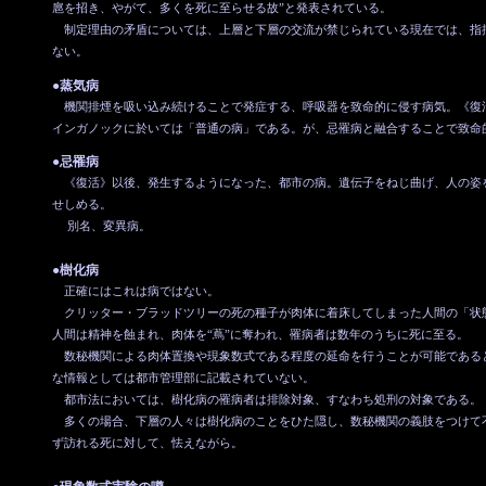
扈を招き、やがて、多くを死に至らせる故”と発表されている。
制定理由の矛盾については、上層と下層の交流が禁じられている現在では、指
ない。
●蒸気病
機関排煙を吸い込み続けることで発症する、呼吸器を致命的に侵す病気。《復
インガノックに於いては「普通の病」である。が、忌罹病と融合することで致命
●忌罹病
《復活》以後、発生するようになった、都市の病。遺伝子をねじ曲げ、人の姿
せしめる。
別名、変異病。
●樹化病
正確にはこれは病ではない。
クリッター・ブラッドツリーの死の種子が肉体に着床してしまった人間の「状
人間は精神を蝕まれ、肉体を“蔦”に奪われ、罹病者は数年のうちに死に至る。
数秘機関による肉体置換や現象数式である程度の延命を行うことが可能である
な情報としては都市管理部に記載されていない。
都市法においては、樹化病の罹病者は排除対象、すなわち処刑の対象である。
多くの場合、下層の人々は樹化病のことをひた隠し、数秘機関の義肢をつけて
ず訪れる死に対して、怯えながら。