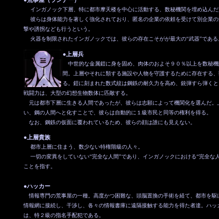
●荒事屋（ランナー）
インガノック下層、特に都市摩天楼を中心に活動する、数秘機関を埋め込んだ
彼らは身体能力を著しく強化されており、匿名の企業の依頼を受けて別企業の
撃や誘拐なども行うという。
火器を制限されたインガノックでは、彼らの存在こそがが最大の“武器”である
●上層兵
中世的な金属鎧に身を固め、肉体のおよそ９０％以上を数秘機
間。上層やそれに類する施設や人物を守護するために存在する、
る。鎧に刻まれた数式紋は鋼鉄の耐久力を高め、銃弾すら弾くと
戦闘力は、大型の幻想生物数体に匹敵する。
元は都市下層に生きる人間であったが、彼らは志願によって機関化を選んだ。
い、鋼の人間へと化すことで、彼らは自動的に１級市民と同等の権利を得る。
なお、鋼鉄の仮面に覆われているため、彼らの顔は誰にも見えない。
●上層貴族
都市上層に住まう、数少ない特権階級の人々。
一切の変異をしていない“完全な人間”であり、インガノックにおける“完全な人
ことを指す。
●ハッカー
情報専門の荒事屋の一種。高度かつ困難な、頭脳置換の手術を経て、都市を駆
情報網に接続し、干渉し、各々の情報書庫に遠隔接触する能力を得た者達。ハッ
は、特２級の指名手配犯である。