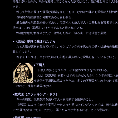
部分が多いものの、馬から変異してこうなった訳ではなく、他の種と同じく人間
ある。
総じて計算に長けた優秀な頭脳を有しており、なおかつ体力も通常の人間の数
長時間の頭脳労働が可能であると言われる。
最も優秀な現象数式使いであり、老師イルと並んで人々に慕われる賢者でもあ
博士は、この《蹄馬》のひとりであると噂されている。
性格はおおむね穏やかだが、激昂した際の「後ろ足」には注意が必要。
●《復活》以降に生まれた子ら
たとえ親が変異を免れていても、インガノックの子供たちの多くは成長の過程
異してしまう。
およそ１０％は、生まれた時から幻想の異人種へと変異しきっているという。
●下層人
下層人の多くはフルフェイス型のマスクをつけている。
元は《蒸気病》を防ぐはずのものだったが、１０年の間に《忌
う迷信が下層民に広まったため、多くの下層民がこれをつけて暮
けれど、実際の効果はない。
●数式医（クラッキング・ドク）
ギーの職業。現象数式を用いて人々を治療する医師のこと。
《復活》によって肉体を変異させた人々が満ちたインガノックでは、彼らは通
に“必要”な存在である。ただし、弱った人々が生きるには、という意味で。