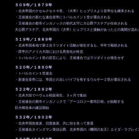
５０９年／１８７９年
・北央帝国のクセルクセス９世、《大帝》ヒュブリスより皇帝位を継承される
・王侯連合の新たな連合皇帝にトバルカイン１世が選出される
・王侯連合の都市インガノックの初代太守に大公爵アステアが任命される
大公爵アステア、北央帝国の《大帝》ヒュブリスと接触があったとの風聞が流れ
５１９年／１８８９年
・北央帝国各地で第２次ラツダイト活動が発生するも、半年で根絶される
・西亨のアメリカ大陸における異形化が終息
・トバルカイン１世の宣言により、王侯連合ではラツダイトが発生せず
５２０年／１８９０年
・トバルカイン１世逝去
・新連合皇帝には、帝国との太いパイプを有するウルサー２世が選出される
５２２年／１８９２年
・北央大陸でベヴェル戦役発生、３ヶ月で集結
・王侯連合の都市インガノックで「アーコロジー都市計画」が始動する
巨大構造体の建設開始
５３２年／１９０２年
・北央帝国急進派、旧貴族派、共に頭を失って衰退
・王侯連合タインズマン筆頭公爵、北央帝国の《機関の女王》エイダ・ラブレイ