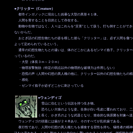
●クリッター（Creature）
都市インガノックに現出した凶暴な大型の異形４１体。
人間を害することを目的として存在する。
動物や生物ではなく、人々はこれらを“災害”として扱う。打ち倒すことができ
ないからだ。
おとぎ話の幻想生物たちの姿を模した彼ら「クリッター」は、必ず人間を傷つ
よって定められているという。
通常の幻想生物たちとの違いは、体のどこかにあるゼンマイ捻子。クリッター
っているのだ。
・大型（体長３ｍ～２０ｍ）
・物理攻撃無効（特定の弱点以外の物理的な破壊力は作用しない）
・恐慌の声（人間や幻想の異人種の他に、クリッター以外の幻想生物たちの精
・感化
・ゼンマイ捻子が必ずどこかに刺さっている
●ウェンディゴ
雪山に住むという伝説を持つ生き物。
恐ろしい大猿のような姿。全身が白い毛皮に覆われており、二
く長く、かぎ爪のような武器となり、致命的な病原菌を対象へ送
ウェンディゴの頭蓋には歯が２４本あり、そのすべてが乱杭歯である。
夜行性であり、人間や幻想の異人種たちを捕食する習性を持ち、犠牲者の精神