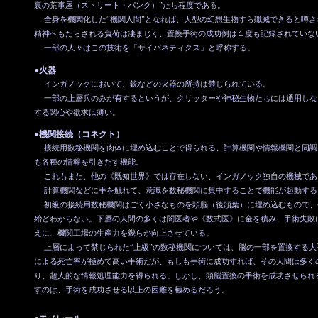
裏の荒事屋（ストリート・パンク）”たち程度である。
全身を機関化した“機関人間”となれば、大型の幻想生物すら殲滅できると噂さ
精神へもたらされる負荷は凄まじく、置換手術の成功例は１度も記録されていな
一部の人々はこの技術を「サイバネティクス」と呼称する。
●火器
インガノックにおいて、銃などの火器の所持は禁じられている。
一部の上層兵のみが有するというが、クリッターや神秘生物たちには通用しな
する関心や欲求は薄い。
●機関接続（コネクト）
接続用数秘機関を肉体に埋め込むことで得られる、計算機関や情報機関と同調
も各種の情報を引きだす機能。
これもまた、他の《既知世界》では存在しない、インガノック独自の機械であ
計算機関などに手を触れて、意識を数秘機関に集中することで機能が起動する
初級の接続用数秘機関はごく小さなものを頭脳（後頭葉）に埋め込むもので、
殆どわからない。下層の人間の多くは闇医者や《数式医》に金を積み、手術失敗
えに、機関工場の生産力を幾らか向上させている。
上層によって禁じられた“上級”の数秘機関については、脳の一部を置換する大
による死亡率が極めて高い手術だが、もしも手術に成功すれば、その人間は多く
り、超人的な情報処理能力を得られる。しかし、頭脳置換の手術を成功させられ
すのは、手術を成功させる以上の困難を極めるだろう。