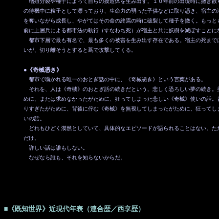
増殖分裂や種子によって自らの摸造体を生み出す。１０年前の出現時に撒き散
の待機中に粒子として漂っており、生命力の弱った子供などに取り憑き、宿主の
を奪いながら成長し、やがてはその命の終焉の時に破裂して種子を撒く。もっと
前に上層兵による都市法の執行（すなわち死）が宿主と共に妖樹を滅ぼすことに
都市下層で最も有名で、最も多くの被害を生み出す存在である。宿主の死まで
いが、切り離そうとすると蔦で攻撃してくる。
●《奇械憑き》
都市で囁かれる唯一のおとぎ話の中に、《奇械憑き》という言葉がある。
それを、人は《奇械》のおとぎ話の続きだという。悲しく恐ろしい夢の続き。
めに、または求めなかったがために、狂ってしまった悲しい《奇械》使いの話。
りすぎたがために、背後に佇む《奇械》を無視してしまったがために、狂ってし
いの話。
どれもひどく漠然としていて、具体的なエピソードが語られることはない。た
だけ。
詳しい話は誰もしない。
なぜなら誰も、それを知らないからだ。
■《既知世界》近現代年表（連合歴／西享歴）