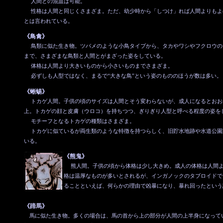
人間との混血は可能。
性格は人間と同じくさまざま。ただ、幼少時から「しつけ」れば人間よりもよほ
とは言われている。
《鳥禽》
鳥類に似た生き物。ツバメのような小鳥タイプから、タカやワシやフクロウの
まで、さまざまな鳥類と人間とがまざった姿をしている。
体格は人間より大きいものから小さいものまでさまざま。
必ずしも人型ではなく、まるで“大きな鳥”という姿のもののほうが数は多い。
《蜥蜴》
トカゲ人間。子供の頃のサイズは人間とそう変わらないが、成人になるとおお
上。トカゲの顔と皮膚（ウロコ）を持ちつつ、ぎりぎり人型と呼べる程度の姿を
モチーフとなるトカゲの種類はさまざま。
トカゲに似ているが両生類のような特徴を持つらしく、旧貯水地跡や水道公園
いる。
《熊鬼》
熊人間。子供の頃から体格は少し大きめ。成人の体格は人間よ
格は温厚なものが多いとされるが、インガノックのタブロイドで
ることといえば、何らかの理由で凶暴になり、暴れ回ったという
《蹄馬》
馬に似た生き物。多くの場合は、馬の首から上の部分が人間の上半身になって