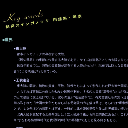
■世界
●東大陸
都市インガノックの存在する大陸。
《既知世界》の東部に位置する大陸である。サイズは南北アメリカ大陸よりも
数百年前までは、無数の貴族領が混在する大陸だったが、現在では巨大な貴族連
合”による統治が行われている。
●王侯連合
東大陸の覇者。無数の貴族、王族、諸侯たちによって形作られた巨大連合国家
ともすれば容易に分裂しかねない国家体制を、７名の大貴族“選帝侯”たちが強
力とで強固に支え続けている。彼らの選ぶ“連合皇帝”は、有力貴族たちの集う連
組み込まれた旧大国の太守たちから成る元老院の力を借り受け、さらには“選帝侯
とで、１０年ほどの短期とは言え、一時的に北央帝国皇帝と並ぶ世界最高の権力
北央大陸を支配する北央帝国とは２次大戦終了後から同盟関係にあるが、これを
争”すなわち情報戦時代と代理戦争時代の幕開けであると見る向きもある。