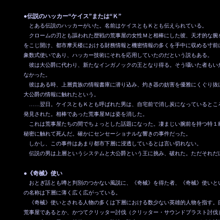
●伝説のハッカー“ケイス”または“Ｋ”
とある伝説のハッカーがいた。名前はケイスともＫとも伝えられている。
クロームの刃とも謳われた歴戦の荒事屋の女性Ｍと相棒にした彼、天才的な腕
をこじ開け、都市摩天楼における財務情報と機密情報の多くを手中に収める寸前
象数式使いであり、ハッカー技術にそれを応用していたのだという説もある。
彼は大公爵に代わり、新たなインガノックの王となり得る。そう囁いた者もい
なかった。
彼はある時、上層貴族の情報書庫に潜り込み、灼き器の妨害を優雅にくぐり抜
大公爵の情報に触れたという。
……翌日。ケイスともＫとも呼ばれた男は、自宅前で消し炭になっているとこ
発見された。相棒であった荒事屋Ｍは姿を消した。
これは荒事屋たちの間でちょっとした話題になった。凄まじい腕前を持つ特１
秘密に触れて死んだ。確かにセンセーショナルな響きの事件だった。
しかし、この事件はあまり都市下層に浸透しているとは言い切れない。
伝説の男は上層というシステムと大公爵という王に挑み、破れた。ただそれだ
●《奇械》使い
おとぎ話とも噂と判別のつかない風説に、《奇械》を得た者、《奇械》使いと
の名称は下層に薄く広く広がっている。
《奇械》使いとされる人物の多くは下層における数少ない英雄的人物を指す。
荒事屋であるとか、かつてクリッター討伐（クリッター・サウンドブラスト討伐