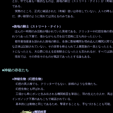
とか。中でも最も一般的なものは、路地の騎士（ストリート・ナイト）が《奇械
である。
実際のところ、正式に確認された《奇械》使いは存在していない。人々の噂も
だ、儚い願望のように現れては消えるのみである。
●路地の騎士（ストリート・ナイト）
ほんの一時期のみ活動が囁かれていた英雄である。クリッターや幻想生物の脅
れつつあった下層で、僅かながらも刃を以て恐怖に立ち向かったという。
都市最強最速を謳われた路地の騎士。全身に数秘機関を埋め込んだ機関人間で
な正体は記録されていない。その栄誉を称えられて上層貴族の一員となったとも
トになったとも、大公爵に仕える近衛騎士になったとも言われるが、すべては謎
現在では、その存在そのものが風説であったとする論もある。
■神秘の存在たち
●神秘生物（幻想生物）
幻想の異人種でも、クリッターでもない、妖精のような生物たち。
幻想生物とも呼ばれる。
工場から希にポンと生み出される機関精霊を筆頭に、羽の生えた小人や、馬ほ
インガノック下層のあちこちで確認されている。
基本的には動物と同じであるため、撃退することも、手なづけることも可能。
●機関精霊