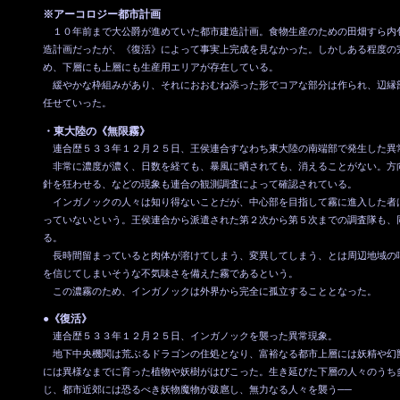
※アーコロジー都市計画
１０年前まで大公爵が進めていた都市建造計画。食物生産のための田畑すら内
造計画だったが、《復活》によって事実上完成を見なかった。しかしある程度の
め、下層にも上層にも生産用エリアが存在している。
緩やかな枠組みがあり、それにおおむね添った形でコアな部分は作られ、辺縁
任せていった。
・東大陸の《無限霧》
連合歴５３３年１２月２５日、王侯連合すなわち東大陸の南端部で発生した異
非常に濃度が濃く、日数を経ても、暴風に晒されても、消えることがない。方
針を狂わせる、などの現象も連合の観測調査によって確認されている。
インガノックの人々は知り得ないことだが、中心部を目指して霧に進入した者
っていないという。王侯連合から派遣された第２次から第５次までの調査隊も、
る。
長時間留まっていると肉体が溶けてしまう、変異してしまう、とは周辺地域の
を信じてしまいそうな不気味さを備えた霧であるという。
この濃霧のため、インガノックは外界から完全に孤立することとなった。
●《復活》
連合歴５３３年１２月２５日、インガノックを襲った異常現象。
地下中央機関は荒ぶるドラゴンの住処となり、富裕なる都市上層には妖精や幻
には異様なまでに育った植物や妖樹がはびこった。生き延びた下層の人々のうち
じ、都市近郊には恐るべき妖物魔物が跋扈し、無力なる人々を襲う──