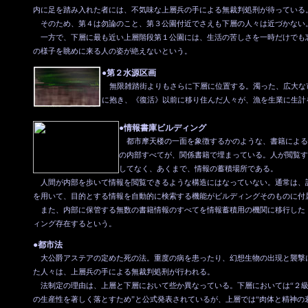
内に足を踏み入れた者には、不気味な上層兵の手による無裁判処刑が待っている
そのため、第４は勿論のこと、第３公園付近でさえも下層の人々は近づかない
一方で、下層に最も近い上層階段第１公園には、生活の苦しさを一時だけでも
の様子を眺めに来る人の姿が絶えないという。
●第２水源区画
無限雑踏街よりもさらに下層に位置する。濁った、広大な
に抱き、《復活》以前に移り住んだ人々が、漁を生業に生計
●情報書庫ビルディング
都市摩天楼の一面を象徴するかのような、書籍による
の内部すべてが、関係書籍で埋まっている。人が閲覧す
してなく、あくまで、情報の蓄積場所である。
人間が内部を歩いて情報を閲覧できるような構造にはなっていない。通常は、
を用いて、目的とする情報を自動的に検索する機能がビルディングそのものに付
また、内部に保管する無数の書籍情報のすべてを情報蓄積用の機関に移行した
ィング存在するという。
●都市法
大公爵アステアの定めた死の法。重度の病を患ったり、幻想生物の出現と襲撃
た人々は、上層兵の手による無裁判処刑が行われる。
法制定の理由は、上層と下層において些か異なっている。下層においては“２級
の生産性を著しく落とすため”と公式発表されているが、上層では“肉体と精神の