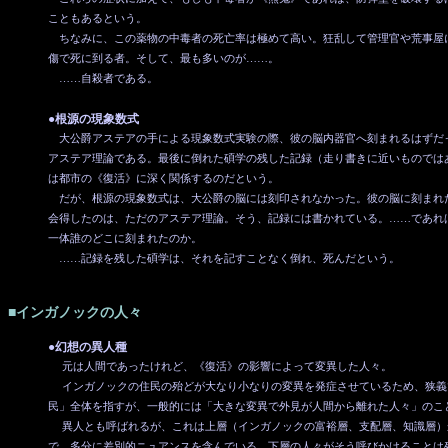
こともあるという。
ちなみに、この薬物の中毒者の死亡率は極めて高い。狂乱して管理官や荒事屋
傷で死に到る者。そして、最も多いのが……。
……自殺者である。
●根源の現象数式
大公爵アステアの手による現象数式実験の際、彼の脳内器官へ刻まれるはずだ
アステア理論である。最後に倒れた碩学の残した記録（走り書きに近いものでは
は都市の《復活》に深く関係するのだという。
だが、根源の現象数式は、大公爵の脳には刻印されなかった。彼の脳に刻まれ
会得したのは、ただのアステア理論。そう、記録には書かれている。……であれば
一体誰のどこに刻まれたのか。
……記録を残した碩学は、それを記すことなく倒れ、死んだという。
■インガノックの人々
●幻想の異人種
元は人間であったけれど、《復活》の影響によって変異した人々。
インガノックの住民の殆どが大なり小なりの変異を発症させているため、狭義
民」全体を指すが、一般的には「大きな変異で外見が人間から離れた人々」のこ
異人とも呼ばれるが、これは上層（インガノックの富裕層、支配層、知識層）
で、多分に差別的ニュアンスを含んでいる。下層の人々がそう呼びかけることは