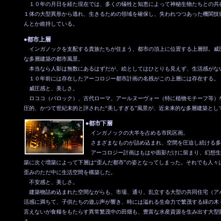
１０年の月日を経た現在では、多くの犠牲と知恵によって神秘生物たちとの共
１体の大型異形から逃れ、生きるための領域を確保し、失われつつあった機関技
んとか維持している。
●都市上層
インガノックを支配する貴族たちが住まう、都市の頂上に位置する上層部。威
な多層建築の都市風景。
本当なら人影は無数にあるはずだが、絵としてはひとりも見えず、生活感がな
１０年前には存在したアーコロジー都市計画の名残がこの上層には存在する。
威圧感と、美しさ。
ロココ（バロック）、古代ローマ、アールヌーヴォー（特に植物モチーフ等）
圧的、かつて世紀末的と評された“美しすぎる”風景が、近未来的な多層建築とし
●都市下層
インガノックの大半を占める市民区画。
さまざまなものが詰め込まれ、空間を圧迫し続ける多
アーコロジー計画はもはや面影だけに留まり、幻想生
築に次ぐ増築によって下層は“歪んだ都市”の姿となってしまった。それでも人々
歪みのただ中に生活空間を構築した。
不安感と、美しさ。
建築物詰め込まれた空間ながらも、市場、通り、乱立する大型の共同住宅（ア
活感に満ちて、子供たちの遊ぶ声が響き、時には溢れる生命力で繁茂する緑の木
言えないが食糧をもたらす異常繁茂中の田畑も、豊富な水産資源を生み出す大型