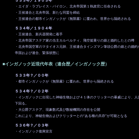
５３３年／１９０３年
・エイダ・ラブレイス・バイロン、北央帝国第１執政官に任命される
・王侯連合と北央帝国、新たな同盟を締結
・王侯連合の都市インガノックが《無限霧》に覆われ、世界から隔絶される
５３４年／１９０４年
・王侯連合、新兵器開発に着手
・北央帝国アステア家の当主カルベルティ、飛空挺乗りの娘と婚約したとの噂
・北央帝国空軍のマタイオス元帥、王侯連合タインズマン筆頭公爵の娘との婚約
帝国および連合、緊張状態に
■インガノック近現代年表（連合歴／インガノック歴）
５３３年？／００年
・都市インガノックが《無限霧》に覆われ、世界から隔絶される
５３４年？／０２年
・インガノックに出現した神秘生物および４１体のクリッターの暴威により、人
下回る。
・大公爵アステア、現象数式及び数秘機関の存在を公開
これにより、神秘生物およびクリッターとの“ある種の共存”が可能となる
５３６年？／０３年
・インガノック復興宣言