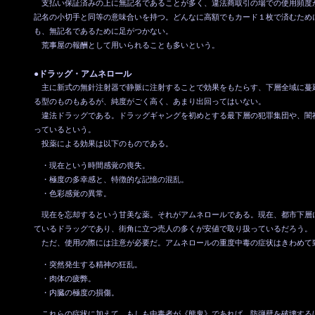
支払い保証済みの上に無記名であることが多く、違法商取引の場での使用頻度
記名の小切手と同等の意味合いを持つ。どんなに高額でもカード１枚で済むため
も、無記名であるために足がつかない。
荒事屋の報酬として用いられることも多いという。
●ドラッグ・アムネロール
主に新式の無針注射器で静脈に注射することで効果をもたらす、下層全域に蔓
る型のものもあるが、純度がごく高く、あまり出回ってはいない。
違法ドラッグである。ドラッグギャングを初めとする最下層の犯罪集団や、闇
っているという。
投薬による効果は以下のものである。
・現在という時間感覚の喪失。
・極度の多幸感と、特徴的な記憶の混乱。
・色彩感覚の異常。
現在を忘却するという甘美な薬。それがアムネロールである。現在、都市下層
ているドラッグであり、街角に立つ売人の多くが安値で取り扱っているだろう。
ただ、使用の際には注意が必要だ。アムネロールの重度中毒の症状はきわめて
・突然発生する精神の狂乱。
・肉体の疲弊。
・内臓の極度の損傷。
これらの症状に加えて、もしも中毒者が《熊鬼》であれば、防弾壁を破壊する