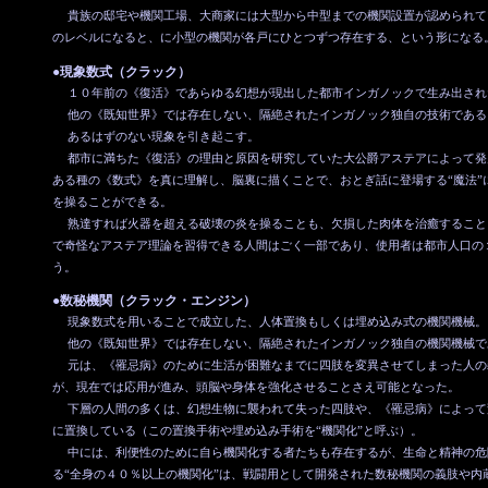
貴族の邸宅や機関工場、大商家には大型から中型までの機関設置が認められて
のレベルになると、に小型の機関が各戸にひとつずつ存在する、という形になる
●現象数式（クラック）
１０年前の《復活》であらゆる幻想が現出した都市インガノックで生み出され
他の《既知世界》では存在しない、隔絶されたインガノック独自の技術である
あるはずのない現象を引き起こす。
都市に満ちた《復活》の理由と原因を研究していた大公爵アステアによって発
ある種の《数式》を真に理解し、脳裏に描くことで、おとぎ話に登場する“魔法”
を操ることができる。
熟達すれば火器を超える破壊の炎を操ることも、欠損した肉体を治癒すること
で奇怪なアステア理論を習得できる人間はごく一部であり、使用者は都市人口の
う。
●数秘機関（クラック・エンジン）
現象数式を用いることで成立した、人体置換もしくは埋め込み式の機関機械。
他の《既知世界》では存在しない、隔絶されたインガノック独自の機関機械で
元は、《罹忌病》のために生活が困難なまでに四肢を変異させてしまった人の
が、現在では応用が進み、頭脳や身体を強化させることさえ可能となった。
下層の人間の多くは、幻想生物に襲われて失った四肢や、《罹忌病》によって
に置換している（この置換手術や埋め込み手術を“機関化”と呼ぶ）。
中には、利便性のために自ら機関化する者たちも存在するが、生命と精神の危
る“全身の４０％以上の機関化”は、戦闘用として開発された数秘機関の義肢や内