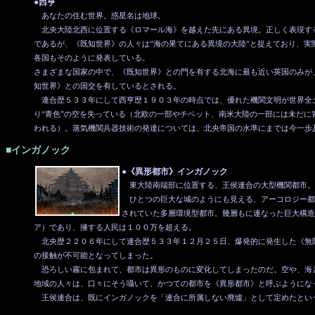
●西亨
あなたの住む世界。惑星名は地球。
北央大陸北西に位置する《ロマール海》を越えた先にある異境。正しく表現す
であるが、《既知世界》の人々は“海の果てにある異境の大陸”と捉えており、実
各国もそのように発表している。
さまざまな国家の中で、《既知世界》との門を有する北海に最も近い英国のみが
知世界》との国交を有しているとされる。
連合歴５３３年にして西亨歴１９０３年の時点では、優れた機関文明が世界全
り“青色”の空を失っている（北欧の一部やチベット、南米大陸の一部には未だに
われる）。蒸気機関兵器技術の発達については、北央帝国の水準にまでは今一歩
■インガノック
●《異形都市》インガノック
東大陸南端部に位置する、王侯連合の大型機関都市。
ひとつの巨大な城のようにも見える、アーコロジー都
されていた多層環境型都市。幾層もに連なった巨大構造
ア）であり、擁する人民は１００万を超える。
北央歴２２０６年にして連合歴５３３年１２月２５日、爆発的に発生した《無
の接触が不可能となってしまった。
恐ろしい霧に包まれて、都市は異形のものに変化してしまったのだ。空や、海
地域の人々は、口々にそう囁いて、かつての都市を《異形都市》と呼ぶようにな
王侯連合は、既にインガノックを「連合に所属しない廃墟」として定めたとい