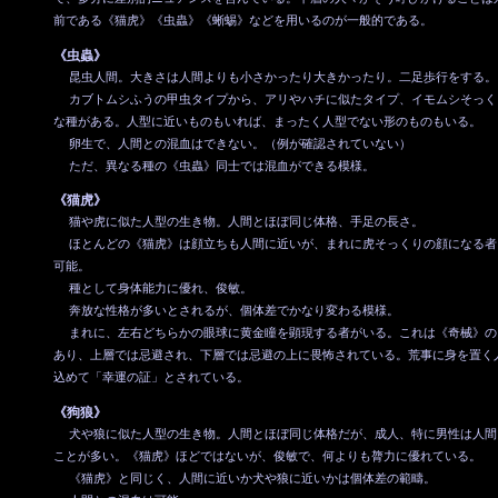
前である《猫虎》《虫蟲》《蜥蜴》などを用いるのが一般的である。
《虫蟲》
昆虫人間。大きさは人間よりも小さかったり大きかったり。二足歩行をする。
カブトムシふうの甲虫タイプから、アリやハチに似たタイプ、イモムシそっく
な種がある。人型に近いものもいれば、まったく人型でない形のものもいる。
卵生で、人間との混血はできない。（例が確認されていない）
ただ、異なる種の《虫蟲》同士では混血ができる模様。
《猫虎》
猫や虎に似た人型の生き物。人間とほぼ同じ体格、手足の長さ。
ほとんどの《猫虎》は顔立ちも人間に近いが、まれに虎そっくりの顔になる者
可能。
種として身体能力に優れ、俊敏。
奔放な性格が多いとされるが、個体差でかなり変わる模様。
まれに、左右どちらかの眼球に黄金瞳を顕現する者がいる。これは《奇械》の
あり、上層では忌避され、下層では忌避の上に畏怖されている。荒事に身を置く
込めて「幸運の証」とされている。
《狗狼》
犬や狼に似た人型の生き物。人間とほぼ同じ体格だが、成人、特に男性は人間
ことが多い。《猫虎》ほどではないが、俊敏で、何よりも膂力に優れている。
《猫虎》と同じく、人間に近いか犬や狼に近いかは個体差の範疇。