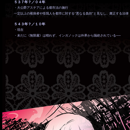
５３７年？／０４年
・大公爵アステアによる都市法の施行
一定以上の罹病者や怪我人を都市に対する“悪なる負担”と見なし、粛正する法律
５４３年？／１０年
・現在
・未だに《無限霧》は晴れず、インガノックは外界から隔絶されている──