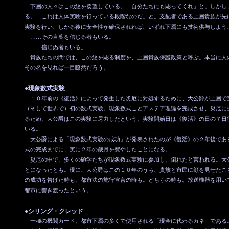
下層の人々はこの紋を羨望している。「自分たちにも彫ってくれ」と。しかし
る。「これは人体実験を行っている段階なのだ」と。支配者である上層貴族が先
実験を行い、しかる後に安全性が確保されれば、いずれ下層にも技術供与しよう
……その言葉を信じる者もいる。
……信じぬ者もいる。
貴族たちの間では、この紋を彫る制度を、上層貴族保護政策と呼ぶ。本当に人
その名を見れば一目瞭然だろう。
●現象数式実験
１０年前の《復活》によって発生した災厄に対処するために、大公爵が上層で
（そして世界で）初の数式実験。現象数式ことアステア理論を完成させ、災厄に
るため、大公爵はこの実験に尽力したという。実験開始日は《復活》の日の７日
いる。
大公爵による「現象数式実験の成功」が発表されたのが《復活》の２年後である
式の完成までに、実に２年の歳月を費やしたことになる。
災厄の中で、多くの碩学たちが現象数式実験に参加し、倒れたと言われる。大
とになったとも。現に、大公爵はこの１０年のうち、貴族と市民に顔を見せたこ
の成功を告げた時も、都市法の施行宣言の時も。どちらの時も。放送機器を用い
都市に響き渡ったという。
●シリング・クレッド
一種の機関カード。都市下層の多くで使用される「現金に代わるカネ」である