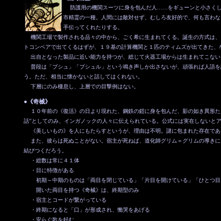
防護用の機関スーツに身を包んだ人……をギューンと小さくし
市精霊の一種。人間には敵対せず、むしろ友好的で、何も言わな
手伝ってくれたりする。
機関工場で製作される品々の中から、ごく希に生まれてくる。誕生の方式は、
トコンベアで出てくるはずが、１９基の計算機関と１匹のティムズが出てきた、
出自となった製品に近い能力を持つが、総じて火器工場からは生まれてこない
普段は「プシュ」「プシュル」という鳴き声しか出さないが、頑張れば人語を
う。ただ、相当に懐かないと話してはくれない。
下層にのみ棲息し、上層での目撃例はない。
●《奇械》
１０年前の《復活》の日より現れた、鋼鉄の鎧に身を包んだ、影の如き異形た
話”としてのみ、インガノックの人々に伝えられている。公式には実在しないと
《美しいもの》を人にもたらすというが、理由は不明。謎に包まれた存在であ
また、彼らは死ぬことがない。宿主が死ねば、道化師グリム＝グリムの導きに
結びつくだろう。
・総数は常に４１体
・目に特徴がある
初期～中期のものは「両目を閉じている」「片目を開けている」「ひとつ目
開いた両目を持つ《奇械》は、終期型のみ
・宿主とコードが繋がっている
・終期になると「口」が形成され、慟哭をあげる
・安らぐ歌を好む