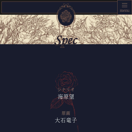
シナリオ
海原望
原画
大石竜子