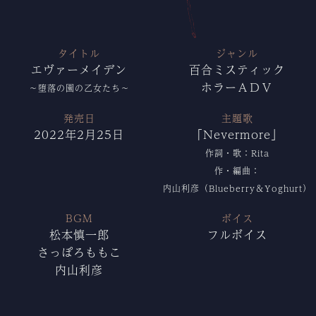
タイトル
ジャンル
エヴァーメイデン
百合ミスティック
ホラーＡＤＶ
～堕落の園の乙女たち～
発売日
主題歌
2022年2月25日
「Nevermore」
作詞・歌：Rita
作・編曲：
内山利彦（Blueberry＆Yoghurt）
BGM
ボイス
松本慎一郎
フルボイス
さっぽろももこ
内山利彦