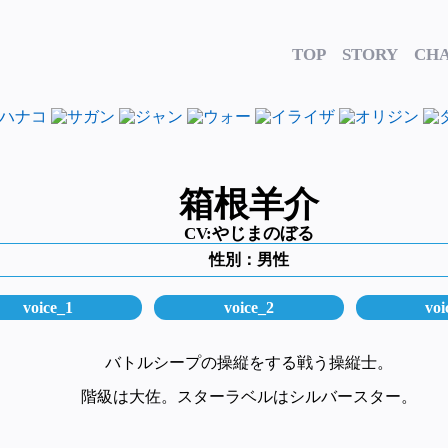
TOP
STORY
CH
箱根羊介
CV:やじまのぼる
性別：男性
voice_1
voice_2
voi
バトルシープの操縦をする戦う操縦士。
階級は大佐。スターラベルはシルバースター。