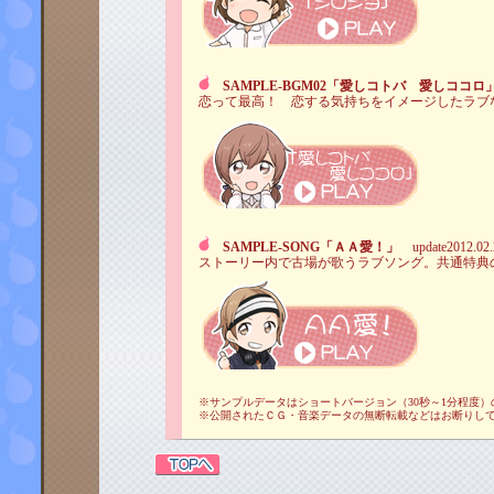
SAMPLE-BGM02「愛しコトバ 愛しココロ
恋って最高！ 恋する気持ちをイメージしたラブ
SAMPLE-SONG「ＡＡ愛！」
update2012.02.
ストーリー内で古場が歌うラブソング。共通特典
※サンプルデータはショートバージョン（30秒～1分程度）
※公開されたＣＧ・音楽データの無断転載などはお断りし