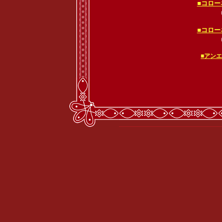
■コロー
（
■コロー
（
■アン