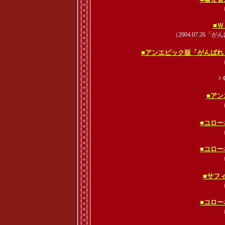
（
■Ｗ
（2004.07.2
■アンエピック版「がんばれ
（
> 
■アン
（
■コロー
（
■コロー
（
■サフ
（
■コロー
（