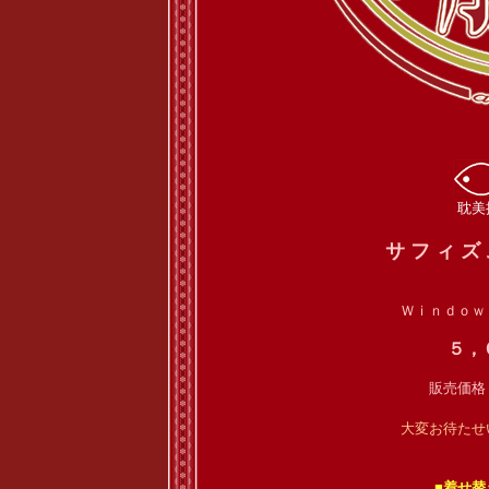
耽美
サ フ ィ ズ 
Ｗｉｎｄｏｗ
５，
販売価格
大変お待たせ
■着せ替