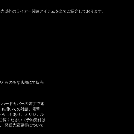
販売以外のライアー関連アイテムを全てご紹介しております。
びとらのあな店舗にて販売
５ハードカバーの装丁で遂
トも招いての対談、電撃
下ろしもあり、オリジナル
ご覧ください（予約受付は
況・発送先変更等について