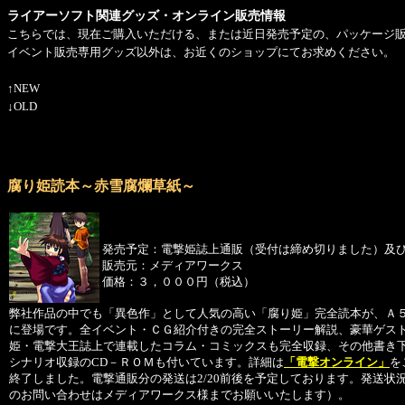
ライアーソフト関連グッズ・オンライン販売情報
こちらでは、現在ご購入いただける、または近日発売予定の、パッケージ
イベント販売専用グッズ以外は、お近くのショップにてお求めください。
↑NEW
↓OLD
腐り姫読本～赤雪腐爛草紙～
発売予定：電撃姫誌上通販（受付は締め切りました）及
販売元：メディアワークス
価格：３，０００円（税込）
弊社作品の中でも「異色作」として人気の高い「腐り姫」完全読本が、Ａ
に登場です。全イベント・ＣＧ紹介付きの完全ストーリー解説、豪華ゲス
姫・電撃大王誌上で連載したコラム・コミックスも完全収録、その他書き
シナリオ収録のCD－ＲＯＭも付いています。詳細は
「電撃オンライン」
を
終了しました。電撃通販分の発送は2/20前後を予定しております。発送状
のお問い合わせはメディアワークス様までお願いいたします）。