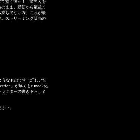
にて堂々復活！ 業界人を
時のまま、最初から最後ま
お持ちでない方、これが最
い。
ストリーミング販売の
のようなものです（詳しい情
ection」が早くもe-mook化
ャラクターの書き下ろしミ
ださい。