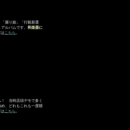
。「腐り姫」「行殺新選
トアルバムです。
和楽器に
どは
こちら
。
ム！ 当時店頭デモで多く
始め、どれもこれも一度聴
どは
こちら
。