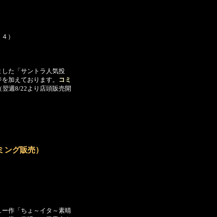
６４）
ました「サントラ人気投
ジを加えております。
コミ
翌週8/22より店頭販売開
ミング販売）
）
ュー作「ちょ～イタ～素晴