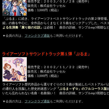
発売予定：２００３／０３／２８（発売中）
販売元：株式会社ラッセル
価格：3,000円（税込）
「ぶるま」に続き、ライアーソフトベストサウンドトラックの第２弾登場
組」の曲を中心に、全作品からくまなく２５曲をピックアップした、ベス
よる生演奏「腐り姫の伝説」
は必聴！ 曲目の詳細、サンプルmp3視聴な
▼
会員の方は、
ファンクラブ通販
もご利用いただけます。
ライアーソフトサウンドトラック第１弾「ぶるま」
発売予定：２００２／１１／２２（発売中）
販売元：株式会社ラッセル
価格：3,000円（税込）
ライアーソフト歴代作品から選りすぐりの２５曲が集結したベストアルバ
の通行人を洗脳した歴史的迷惑ソング
「ぶるま～ず☆」のフルコーラス版
いたら忘れられない名曲・名曲揃い！ 曲目の詳細、サンプルmp3視聴な
▼会員の方は、
ファンクラブ通販
もご利用いただけます。