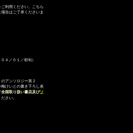
をご利用ください。こちら
た場合はご了承くださいま
００４／０１／初旬）
」のアンソロジー第２
小梅けいとの書き下ろし表
で
全国取り扱い書店及び
ソ
ください。