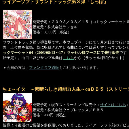
ライアーソフトサウンドトラック第３弾「しっぽ」
発売予定：２００３／０８／１５（コミックマーケット
販売元：株式会社ラッセル
価格：3,000円（税込）
サウンドトラック第３弾登場です。本ウェブページにて５月末日まで行い
票」上位曲を収録、既に収録されている曲については選りすぐってアレン
ックマーケット64（2003/08/15～17）ラッセル様ブースにて先行販売
です（
始予定）。曲目・及びサンプル曲は
こちら
から（ラッセル様紹介サイト）
▼会員の方は、
ファンクラブ通販
もご利用いただけます。
ちょ～イタ ～素晴らしき超能力人生～onＢＢ５（ストリー
発売予定：現在ストリーミング販売中（
サイトはこちら
販売元：株式会社ウェブレックス／ＢＢ５
価格：980円（税込）
皆様より復活のご要望を多数頂いておりました、ライアーソフト幻のデビ