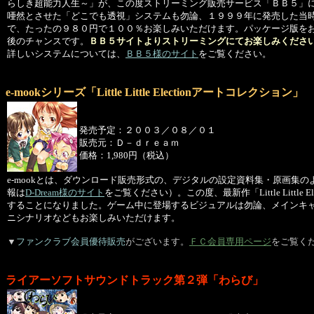
らしき超能力人生～」が、この度ストリーミング販売サービス「ＢＢ５」
唖然とさせた「どこでも透視」システムも勿論、１９９９年に発売した当
で、たったの９８０円で１００％お楽しみいただけます。パッケージ版を
後のチャンスです。
ＢＢ５サイトよりストリーミングにてお楽しみくださ
詳しいシステムについては、
ＢＢ５様のサイト
をご覧ください。
e-mookシリーズ「Little Little Electionアートコレクション」
発売予定：２００３／０８／０１
販売元：Ｄ－ｄｒｅａｍ
価格：1,980円（税込）
e-mookとは、ダウンロード販売形式の、デジタルの設定資料集・原画集
報は
D-Dream様のサイト
をご覧ください）。この度、最新作「Little Little El
することになりました。ゲーム中に登場するビジュアルは勿論、メインキ
ニシナリオなどもお楽しみいただけます。
▼
ファンクラブ会員優待販売
がございます。
ＦＣ会員専用ページ
をご覧く
ライアーソフトサウンドトラック第２弾「わらび」