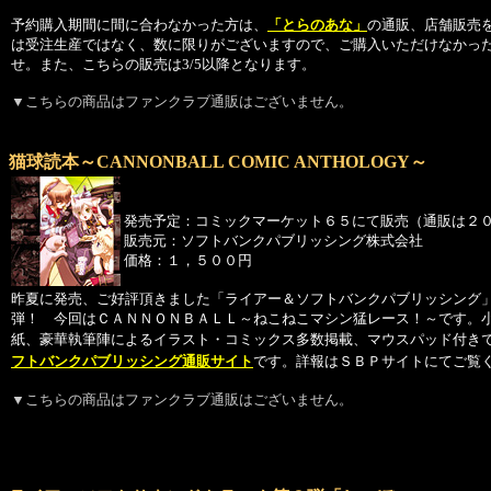
予約購入期間に間に合わなかった方は、
「とらのあな」
の通販、店舗販売
は受注生産ではなく、数に限りがございますので、ご購入いただけなかっ
せ。また、こちらの販売は3/5以降となります。
▼こちらの商品はファンクラブ通販はございません。
猫球読本～CANNONBALL COMIC ANTHOLOGY～
発売予定：コミックマーケット６５にて販売（通販は２
販売元：ソフトバンクパブリッシング株式会社
価格：１，５００円
昨夏に発売、ご好評頂きました「ライアー＆ソフトバンクパブリッシング
弾！ 今回はＣＡＮＮＯＮＢＡＬＬ～ねこねこマシン猛レース！～です。
紙、豪華執筆陣によるイラスト・コミックス多数掲載、マウスパッド付き
フトバンクパブリッシング通販サイト
です。詳報はＳＢＰサイトにてご覧
▼こちらの商品はファンクラブ通販はございません。