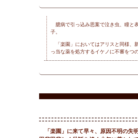
臆病で引っ込み思案で泣き虫、瞳と表
子。
「楽園」においてはアリスと同様、新
っ当な薬を処方するイケノに不審をつ
「楽園」に来て早々、原因不明の失明