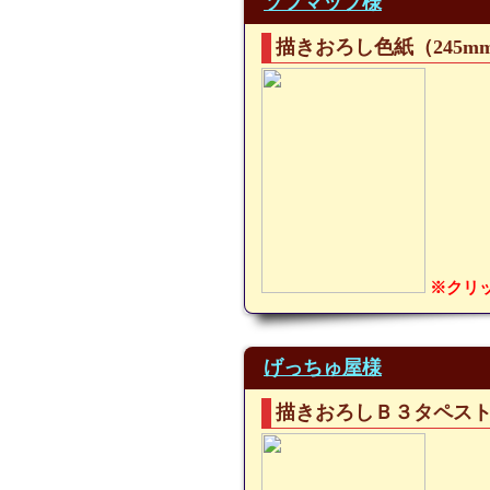
ソフマップ様
描きおろし色紙（245mm
※クリ
げっちゅ屋様
描きおろしＢ３タペス