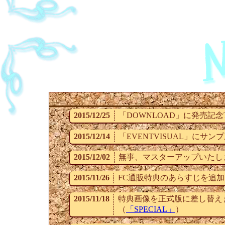
2015/12/25
「DOWNLOAD」に発売記念
2015/12/14
「EVENTVISUAL」にサ
2015/12/02
無事、マスターアップいたし
2015/11/26
FC通販特典のあらすじを追
2015/11/18
特典画像を正式版に差し替え
（
「SPECIAL」
）