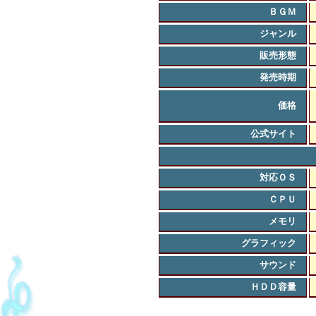
ＢＧＭ
ジャンル
販売形態
発売時期
価格
公式サイト
対応ＯＳ
ＣＰＵ
メモリ
グラフィック
サウンド
ＨＤＤ容量