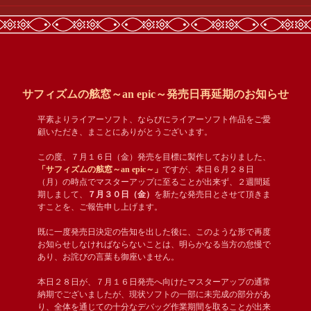
サフィズムの舷窓～an epic～発売日再延期のお知らせ
平素よりライアーソフト、ならびにライアーソフト作品をご愛
顧いただき、まことにありがとうございます。
この度、７月１６日（金）発売を目標に製作しておりました、
「サフィズムの舷窓～an epic～」
ですが、本日６月２８日
（月）の時点でマスターアップに至ることが出来ず、２週間延
期しまして、
７月３０日（金）
を新たな発売日とさせて頂きま
すことを、ご報告申し上げます。
既に一度発売日決定の告知を出した後に、このような形で再度
お知らせしなければならないことは、明らかなる当方の怠慢で
あり、お詫びの言葉も御座いません。
本日２８日が、７月１６日発売へ向けたマスターアップの通常
納期でございましたが、現状ソフトの一部に未完成の部分があ
り、全体を通じての十分なデバッグ作業期間を取ることが出来