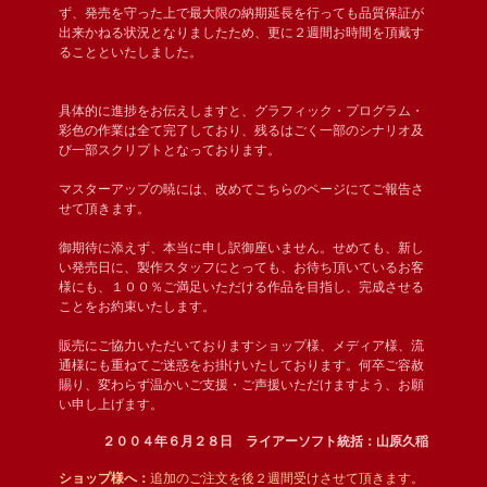
ず、発売を守った上で最大限の納期延長を行っても品質保証が
出来かねる状況となりましたため、更に２週間お時間を頂戴す
ることといたしました。
具体的に進捗をお伝えしますと、グラフィック・プログラム・
彩色の作業は全て完了しており、残るはごく一部のシナリオ及
び一部スクリプトとなっております。
マスターアップの暁には、改めてこちらのページにてご報告さ
せて頂きます。
御期待に添えず、本当に申し訳御座いません。せめても、新し
い発売日に、製作スタッフにとっても、お待ち頂いているお客
様にも、１００％ご満足いただける作品を目指し、完成させる
ことをお約束いたします。
販売にご協力いただいておりますショップ様、メディア様、流
通様にも重ねてご迷惑をお掛けいたしております。何卒ご容赦
賜り、変わらず温かいご支援・ご声援いただけますよう、お願
い申し上げます。
２００４年６月２８日 ライアーソフト統括：山原久稲
ショップ様へ：
追加のご注文を後２週間受けさせて頂きます。